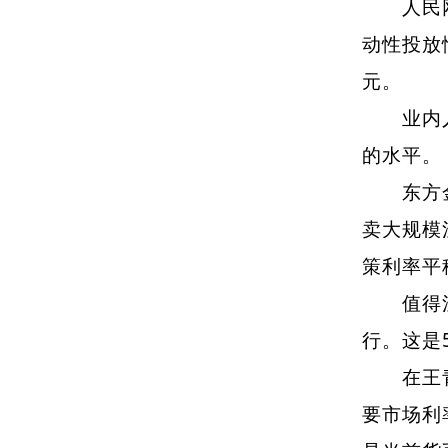
人民网北
动性投放
元。
业内人士
的水平。
东方金诚
卖大规模
策利率平
值得注意
行。这是
在王青看
要市场利