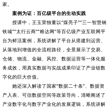
家。
案例为证：百亿级平台的生动实践
授课中，王玉荣独董以“煤亮子”“三一智慧钢
铁城”“太行云商”“粮达网”等百亿级产业互联网平
台为鲜活案例，系统讲解了平台从搭建到运营、
从落地到增值的全流程路径，全景展示了交易、
仓储、物流、金融、风控、数据运营等一体化服
务成效，用真实数据与实战成果印证了产业链数
字化的巨大价值。
她还深入解读了国家“数据二十条”、数据资
产入表、可信数据空间等政策导向，清晰阐述了
产业数字化与数字产业化的发展逻辑，系统讲解