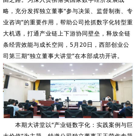
略，充分发挥独立董事“参与决策、监督制衡、专
业咨询”的重要作用，帮助公司抢抓数字化转型重
大机遇，打通产业链上下游协同壁垒，释放全链
条经营效能与成长空间，5月20日，西部创业公
司第三期“独立董事大讲堂”在本部成功开讲。
本期大讲堂以“产业链数字化：实践案例与巨
大价值”为主题，特邀公司独立董事王玉荣作专题