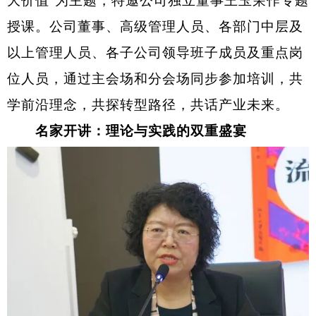
授课。公司董事、高级管理人员、各部门中层及
以上管理人员、各子公司领导班子成员及重点岗
位人员，通过主会场和分会场同步参加培训，共
学前沿理念，共探转型路径，共话产业未来。
名家开讲：理论与实践的双重盛宴