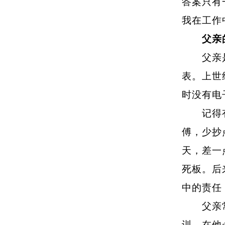
答案只有
我在工作
父亲
父亲是自
表。上世
时没有电
记得有一
傅，少抄
天，差一
死板。后
中的责任
父亲常说
训。在他