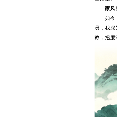
家风
如今，善
员，我深
教，把廉