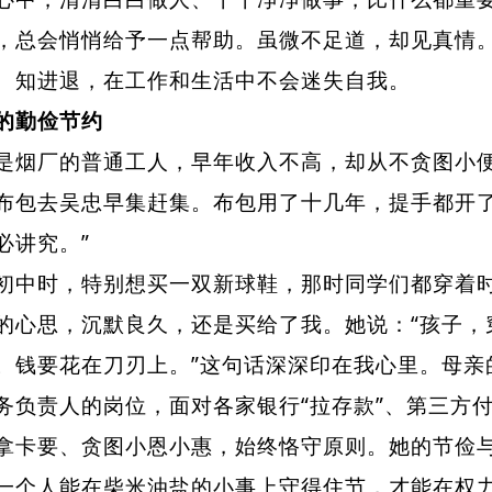
，总会悄悄给予一点帮助。虽微不足道，却见真情
、知进退，在工作和生活中不会迷失自我。
的勤俭节约
厂的普通工人，早年收入不高，却从不贪图小便
布包去吴忠早集赶集。布包用了十几年，提手都开了
必讲究。”
时，特别想买一双新球鞋，那时同学们都穿着时
的心思，沉默良久，还是买给了我。她说：“孩子，
。钱要花在刀刃上。”这句话深深印在我心里。母亲
务负责人的岗位，面对各家银行“拉存款”、第三方
拿卡要、贪图小恩小惠，始终恪守原则。她的节俭
一个人能在柴米油盐的小事上守得住节，才能在权