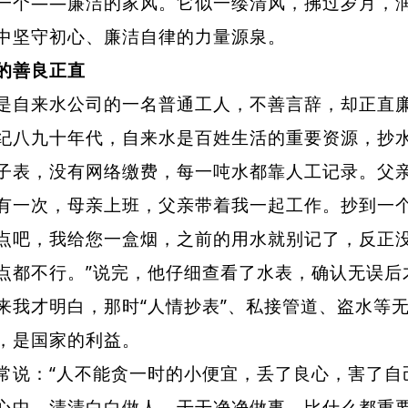
一个——廉洁的家风。它似一缕清风，拂过岁月，
中坚守初心、廉洁自律的力量源泉。
的善良正直
来水公司的一名普通工人，不善言辞，却正直廉
纪八九十年代，自来水是百姓生活的重要资源，抄
子表，没有网络缴费，每一吨水都靠人工记录。父
次，母亲上班，父亲带着我一起工作。抄到一个
点吧，我给您一盒烟，之前的用水就别记了，反正没
点都不行。”说完，他仔细查看了水表，确认无误后
来我才明白，那时“人情抄表”、私接管道、盗水等
，是国家的利益。
：“人不能贪一时的小便宜，丢了良心，害了自己
心中，清清白白做人、干干净净做事，比什么都重