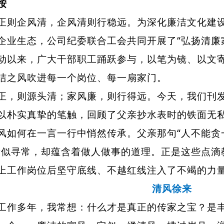
按
企风清，企风清则行稳远。为深化廉洁文化建设
企业生态，公司纪委联合工会共同开展了“弘扬清廉
动以来，广大干部职工踊跃参与，以笔为镜、以文寄
洁之风吹进每一个岗位、每一扇家门。
则源头清；家风廉，则行得远。今天，我们刊发
以朴实真挚的笔触，回顾了父亲抄水表时的铁面无
风如何在一言一行中悄然传承。父亲那句“人不能贪
看似寻常，却蕴含着做人做事的道理。正是这些点滴
上工作岗位后坚守底线、不越红线注入了不竭的力
清风徐来
多年，我常想：什么才是真正的传家之宝？是丰