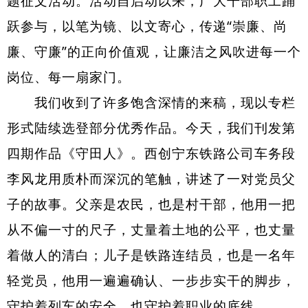
题征文活动。活动自启动以来，广大干部职工踊
跃参与，以笔为镜、以文寄心，传递“崇廉、尚
廉、守廉”的正向价值观，让廉洁之风吹进每一个
岗位、每一扇家门。
我们收到了许多饱含深情的来稿，现以专栏
形式陆续选登部分优秀作品。今天，我们刊发第
四期作品《守田人》。
西创宁
东铁路公司车务段
李风龙用质朴而深沉的笔触，讲述了一对党员父
子的故事。父亲是农民，也是村干部，他用一把
从不偏一寸的尺子，丈量着土地的公平，也丈量
着做人的清白；儿子是铁路连结员，也是一名年
轻党员，他用一遍遍确认、一步步实干的脚步，
守护着列车的安全，也守护着职业的底线。